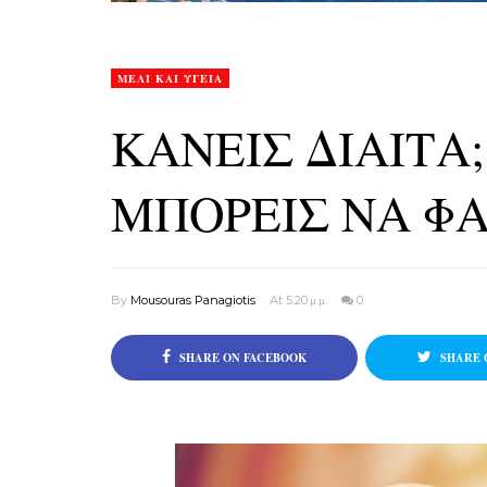
ΜΕΛΙ ΚΑΙ ΥΓΕΙΑ
ΚΑΝΕΙΣ ΔΙΑΙΤΑ
ΜΠΟΡΕΙΣ ΝΑ ΦΑ
By
Mousouras Panagiotis
At 5:20 μ.μ.
0
SHARE ON FACEBOOK
SHARE 